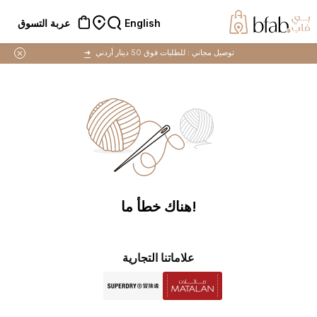
English
عربة التسوق
توصيل مجاني :
للطلبات فوق 50 دينار أردني
➜
!هناك خطأ ما
علاماتنا التجارية