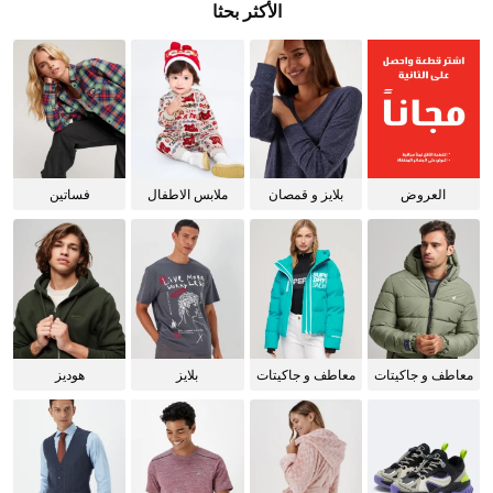
الأكثر بحثا
العروض
بلايز و قمصان
ملابس الاطفال
فساتين
للنساء
معاطف و جاكيتات
معاطف و جاكيتات
بلايز
هوديز
للرجال
للنساء