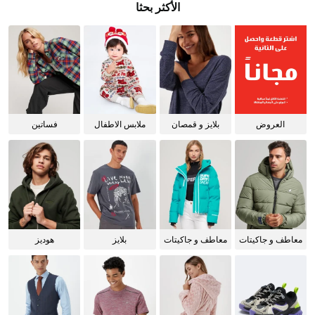
الأكثر بحثا
العروض
بلايز و قمصان
ملابس الاطفال
فساتين
للنساء
معاطف و جاكيتات
معاطف و جاكيتات
بلايز
هوديز
للرجال
للنساء