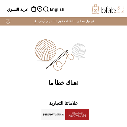
English
عربة التسوق
توصيل مجاني :
للطلبات فوق 50 دينار أردني
➜
!هناك خطأ ما
علاماتنا التجارية