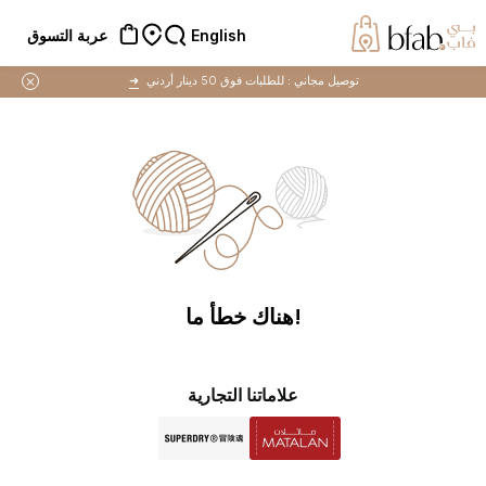
English
عربة التسوق
توصيل مجاني :
للطلبات فوق 50 دينار أردني
➜
!هناك خطأ ما
علاماتنا التجارية