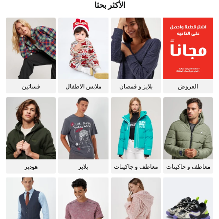
الأكثر بحثا
العروض
بلايز و قمصان
ملابس الاطفال
فساتين
للنساء
معاطف و جاكيتات
معاطف و جاكيتات
بلايز
هوديز
للرجال
للنساء