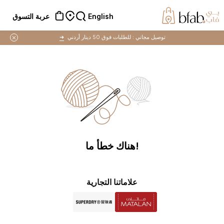
English
عربة التسوق
توصيل مجاني :
للطلبات فوق 50 دينار أردني
➜
!هناك خطأ ما
علاماتنا التجارية