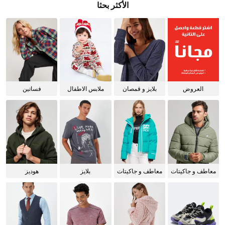
الأكثر بحثا
العروض
بلايز و قمصان
ملابس الاطفال
فساتين
للنساء
معاطف و جاكيتات
معاطف و جاكيتات
بلايز
هوديز
للرجال
للنساء