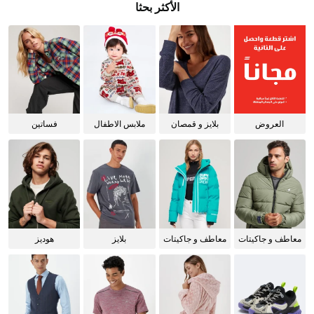
الأكثر بحثا
العروض
بلايز و قمصان
ملابس الاطفال
فساتين
للنساء
معاطف و جاكيتات
معاطف و جاكيتات
بلايز
هوديز
للرجال
للنساء