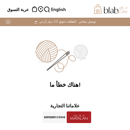
English
عربة التسوق
توصيل مجاني :
للطلبات فوق 50 دينار أردني
➜
!هناك خطأ ما
علاماتنا التجارية