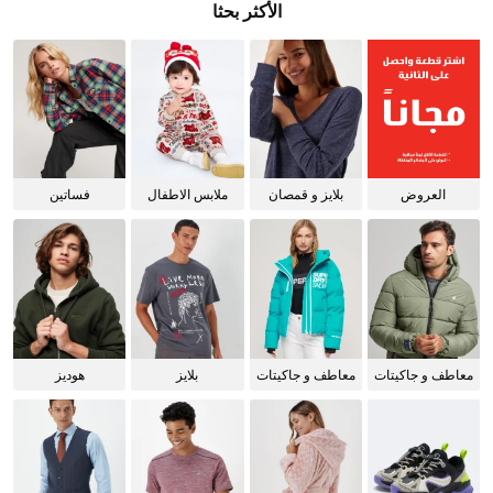
الأكثر بحثا
العروض
بلايز و قمصان
ملابس الاطفال
فساتين
للنساء
معاطف و جاكيتات
معاطف و جاكيتات
بلايز
هوديز
للرجال
للنساء