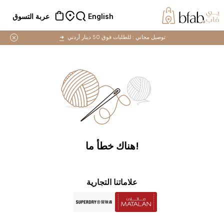
English
عربة التسوق
توصيل مجاني :
للطلبات فوق 50 دينار أردني
➜
!هناك خطأ ما
علاماتنا التجارية