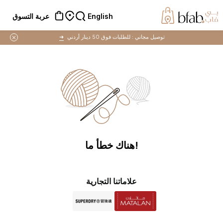
English
عربة التسوق
توصيل مجاني :
للطلبات فوق 50 دينار أردني
➜
!هناك خطأ ما
علاماتنا التجارية