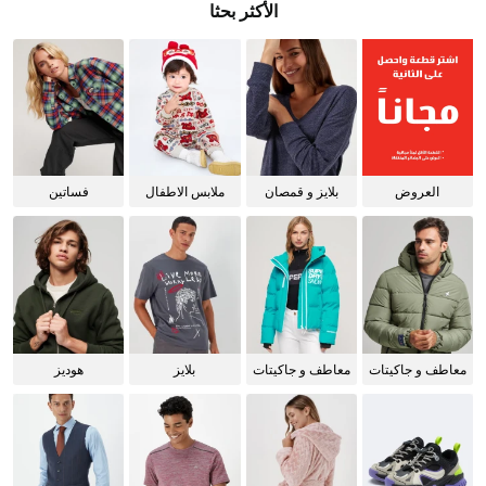
الأكثر بحثا
العروض
بلايز و قمصان
ملابس الاطفال
فساتين
للنساء
معاطف و جاكيتات
معاطف و جاكيتات
بلايز
هوديز
للرجال
للنساء