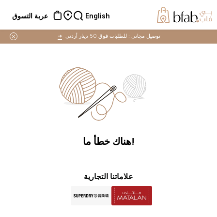
English
عربة التسوق
توصيل مجاني :
للطلبات فوق 50 دينار أردني
➜
!هناك خطأ ما
علاماتنا التجارية