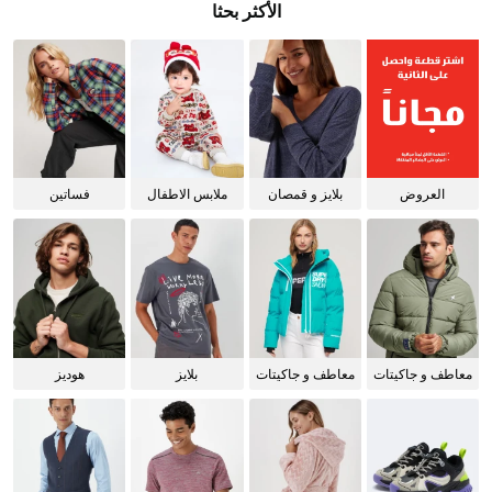
الأكثر بحثا
العروض
بلايز و قمصان
ملابس الاطفال
فساتين
للنساء
معاطف و جاكيتات
معاطف و جاكيتات
بلايز
هوديز
للرجال
للنساء