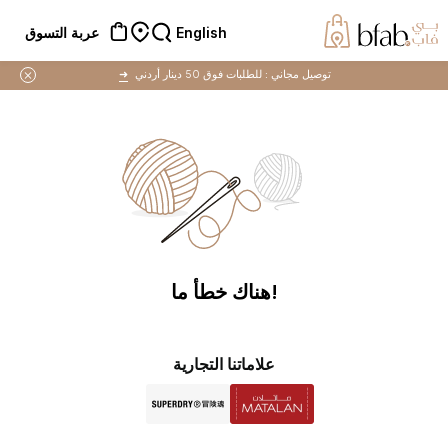
English
عربة التسوق
توصيل مجاني :
للطلبات فوق 50 دينار أردني
➜
!هناك خطأ ما
علاماتنا التجارية