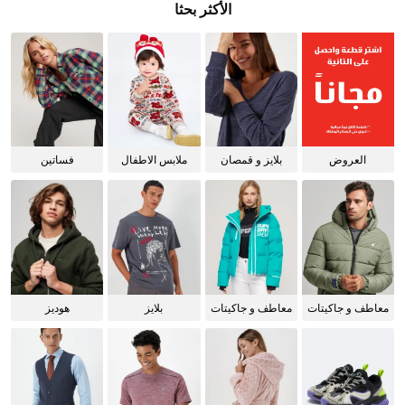
الأكثر بحثا
العروض
بلايز و قمصان
ملابس الاطفال
فساتين
للنساء
معاطف و جاكيتات
معاطف و جاكيتات
بلايز
هوديز
للرجال
للنساء