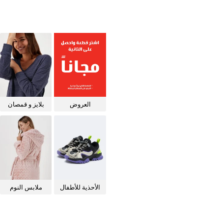
العروض
بلايز و قمصان
للنساء
الأحذية للأطفال
ملابس النوم
للنساء