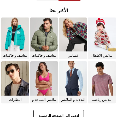
الأكثر بحثا
ملابس الاطفال
فساتين
معاطف و جاكيتات
معاطف و جاكيتات
للرجال
للنساء
ملابس رياضية
البدلات و الملابس
ملابس السباحة و
النظارات
الرسمية
البيكيني للنساء
الشمسية
اذهب إلى الصفحة الرئيسية