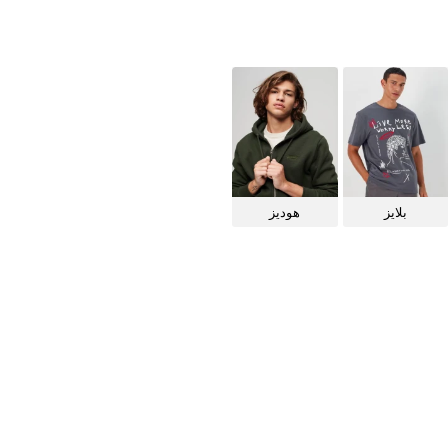
بلايز
هوديز