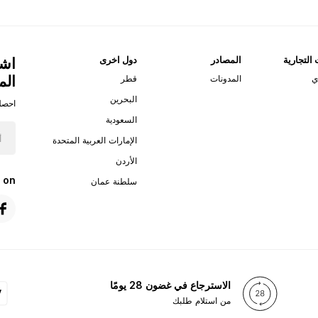
 التجارية
المصادر
دول اخرى
اشت
الم
ي
المدونات
قطر
البحرين
احصل
السعودية
الإمارات العربية المتحدة
الأردن
 on
سلطنة عمان
الاسترجاع في غضون 28 يومًا
من استلام طلبك