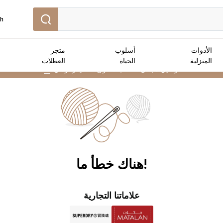
sh
الأدوات
أسلوب
متجر
المنزلية
الحياة
العطلات
توصيل مجاني :
للطلبات فوق 50 دينار أردني
➜
!هناك خطأ ما
علاماتنا التجارية