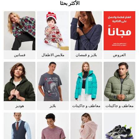
الأكثر بحثا
العروض
بلايز و قمصان
ملابس الاطفال
فساتين
للنساء
معاطف و جاكيتات
معاطف و جاكيتات
بلايز
هوديز
للرجال
للنساء