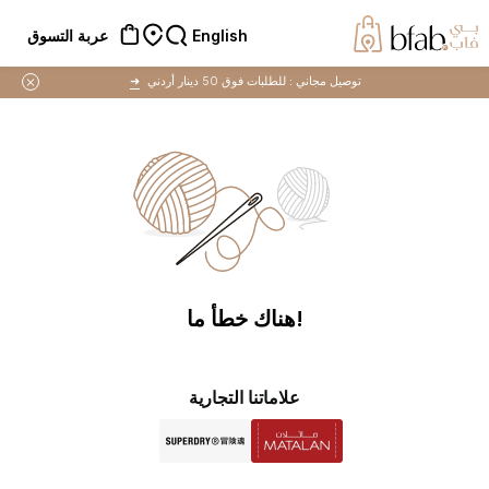
English
عربة التسوق
توصيل مجاني :
للطلبات فوق 50 دينار أردني
➜
!هناك خطأ ما
علاماتنا التجارية