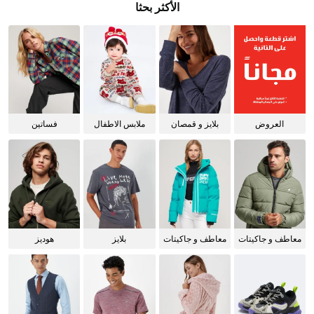
الأكثر بحثا
العروض
بلايز و قمصان
ملابس الاطفال
فساتين
للنساء
معاطف و جاكيتات
معاطف و جاكيتات
بلايز
هوديز
للرجال
للنساء