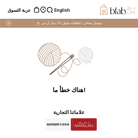
English
عربة التسوق
توصيل مجاني :
للطلبات فوق 50 دينار أردني
➜
!هناك خطأ ما
علاماتنا التجارية