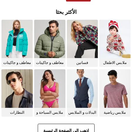
الأكثر بحثا
ملابس الاطفال
فساتين
معاطف و جاكيتات
معاطف و جاكيتات
للرجال
للنساء
ملابس رياضية
البدلات و الملابس
ملابس السباحة و
النظارات
الرسمية
البيكيني للنساء
الشمسية
اذهب إلى الصفحة الرئيسية