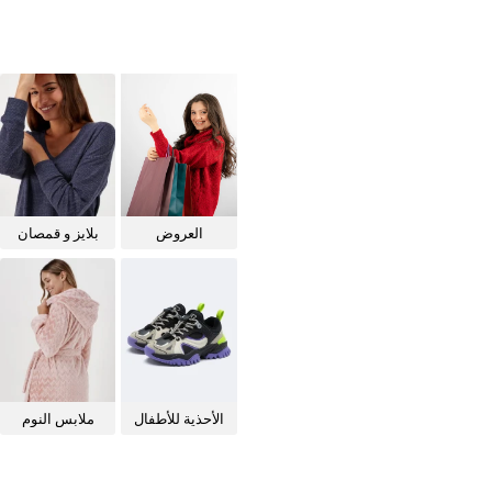
العروض
بلايز و قمصان
للنساء
الأحذية للأطفال
ملابس النوم
للنساء