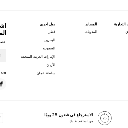
 التجارية
المصادر
دول اخرى
اشت
الم
ي
المدونات
قطر
البحرين
احصل
السعودية
الإمارات العربية المتحدة
الأردن
 on
سلطنة عمان
الاسترجاع في غضون 28 يومًا
من استلام طلبك