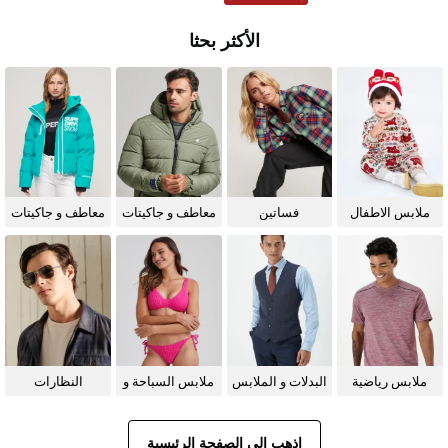
الأكثر بحثا
ملابس الاطفال
فساتين
معاطف و جاكيتات
معاطف و جاكيتات
للرجال
للنساء
ملابس رياضية
البدلات و الملابس
ملابس السباحة و
النظارات
الرسمية
البيكيني للنساء
الشمسية
اذهب إلى الصفحة الرئيسية