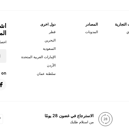
 التجارية
المصادر
دول اخرى
اشت
الم
ي
المدونات
قطر
البحرين
احصل
السعودية
الإمارات العربية المتحدة
الأردن
 on
سلطنة عمان
الاسترجاع في غضون 28 يومًا
من استلام طلبك