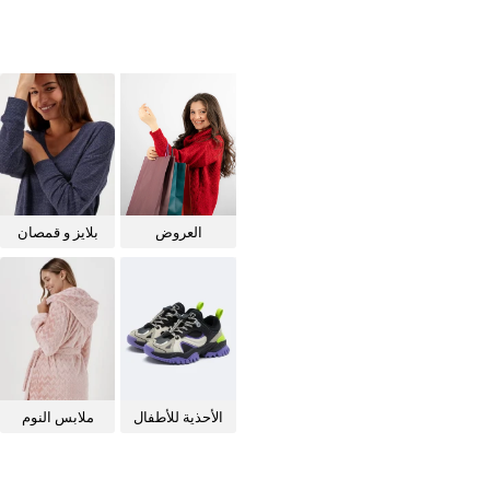
العروض
بلايز و قمصان
للنساء
الأحذية للأطفال
ملابس النوم
للنساء