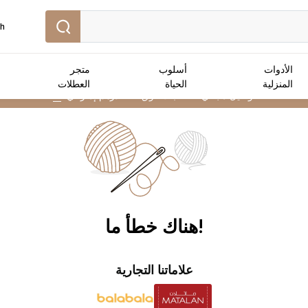
sh
الأدوات
أسلوب
متجر
المنزلية
الحياة
العطلات
توصيل مجاني :
للطلبات فوق 250 درهم إماراتي
➜
!هناك خطأ ما
علاماتنا التجارية