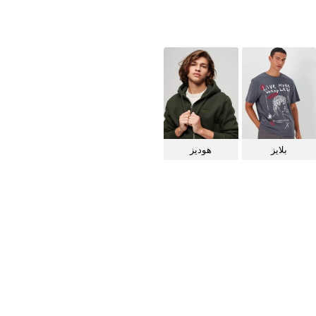
بلايز
هوديز