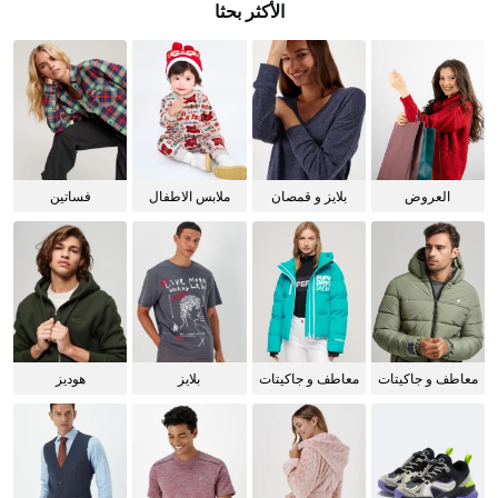
الأكثر بحثا
العروض
بلايز و قمصان
ملابس الاطفال
فساتين
للنساء
معاطف و جاكيتات
معاطف و جاكيتات
بلايز
هوديز
للرجال
للنساء