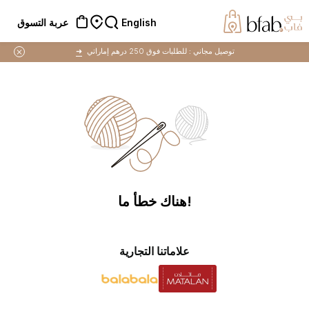
English
عربة التسوق
توصيل مجاني :
للطلبات فوق 250 درهم إماراتي
➜
!هناك خطأ ما
علاماتنا التجارية