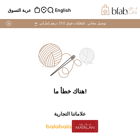
English
عربة التسوق
توصيل مجاني :
للطلبات فوق 250 درهم إماراتي
➜
!هناك خطأ ما
علاماتنا التجارية