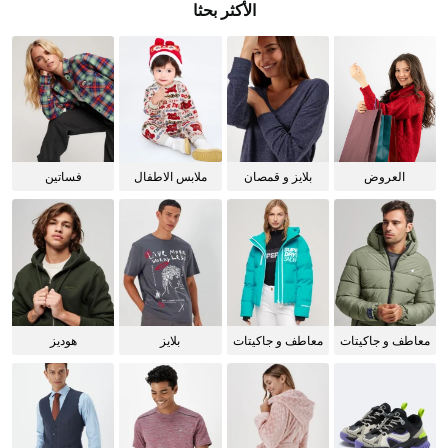
الأكثر بحثا
العروض
بلايز و قمصان
ملابس الاطفال
فساتين
للنساء
معاطف و جاكيتات
معاطف و جاكيتات
بلايز
هوديز
للرجال
للنساء