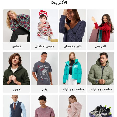
الأكثر بحثا
العروض
بلايز و قمصان
ملابس الاطفال
فساتين
للنساء
معاطف و جاكيتات
معاطف و جاكيتات
بلايز
هوديز
للرجال
للنساء