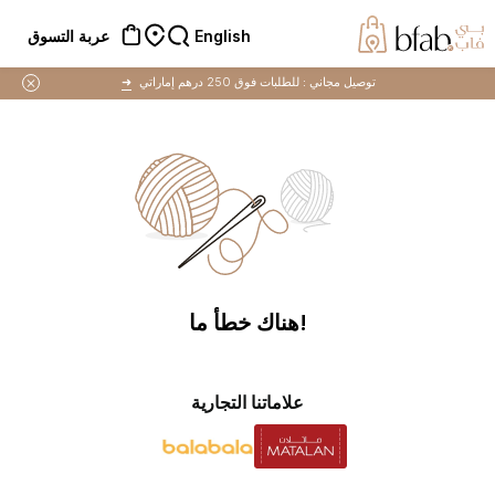
English
عربة التسوق
توصيل مجاني :
للطلبات فوق 250 درهم إماراتي
➜
!هناك خطأ ما
علاماتنا التجارية