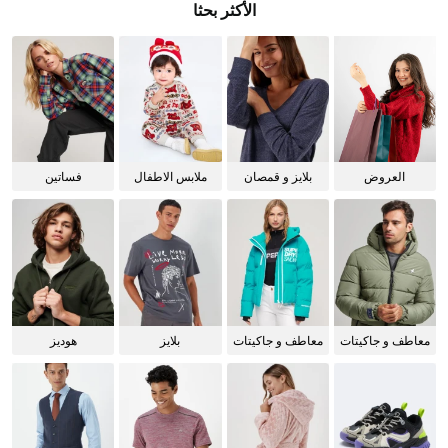
الأكثر بحثا
العروض
بلايز و قمصان
ملابس الاطفال
فساتين
للنساء
معاطف و جاكيتات
معاطف و جاكيتات
بلايز
هوديز
للرجال
للنساء