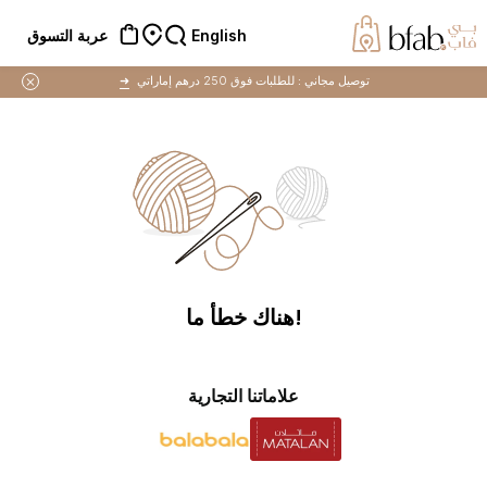
English
عربة التسوق
توصيل مجاني :
للطلبات فوق 250 درهم إماراتي
➜
!هناك خطأ ما
علاماتنا التجارية