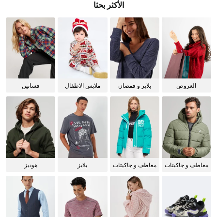
الأكثر بحثا
العروض
بلايز و قمصان
ملابس الاطفال
فساتين
للنساء
معاطف و جاكيتات
معاطف و جاكيتات
بلايز
هوديز
للرجال
للنساء