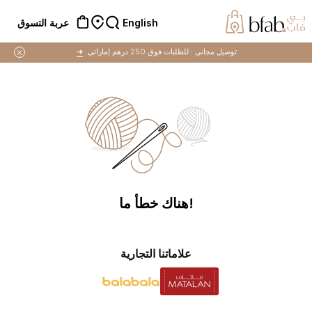
English
عربة التسوق
توصيل مجاني :
للطلبات فوق 250 درهم إماراتي
➜
!هناك خطأ ما
علاماتنا التجارية