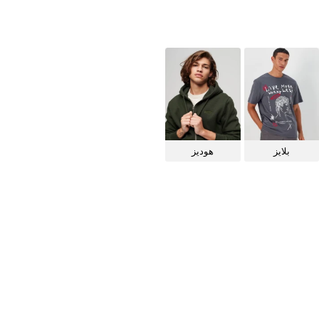
بلايز
هوديز