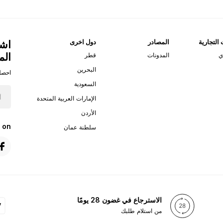
 التجارية
المصادر
دول اخرى
اشت
الم
ي
المدونات
قطر
البحرين
احصل
السعودية
الإمارات العربية المتحدة
الأردن
 on
سلطنة عمان
الاسترجاع في غضون 28 يومًا
من استلام طلبك