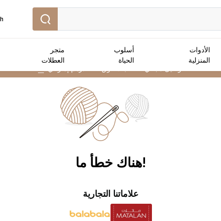
sh
الأدوات
أسلوب
متجر
المنزلية
الحياة
العطلات
توصيل مجاني :
للطلبات فوق 250 درهم إماراتي
➜
!هناك خطأ ما
علاماتنا التجارية