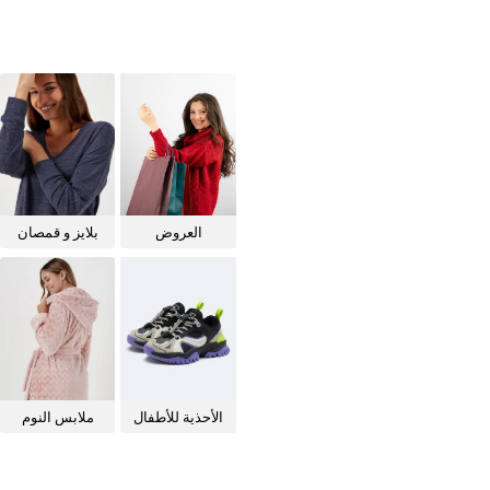
العروض
بلايز و قمصان
للنساء
الأحذية للأطفال
ملابس النوم
للنساء