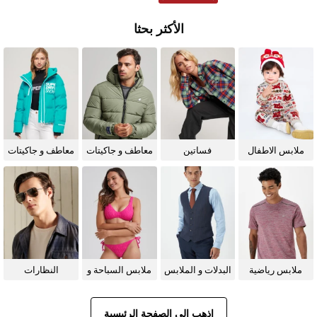
الأكثر بحثا
ملابس الاطفال
فساتين
معاطف و جاكيتات
معاطف و جاكيتات
للرجال
للنساء
ملابس رياضية
البدلات و الملابس
ملابس السباحة و
النظارات
الرسمية
البيكيني للنساء
الشمسية
اذهب إلى الصفحة الرئيسية