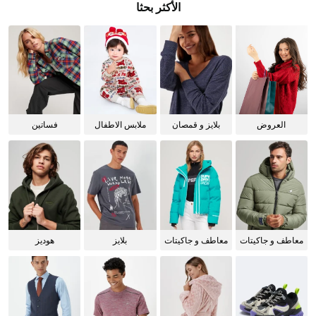
الأكثر بحثا
العروض
بلايز و قمصان
ملابس الاطفال
فساتين
للنساء
معاطف و جاكيتات
معاطف و جاكيتات
بلايز
هوديز
للرجال
للنساء