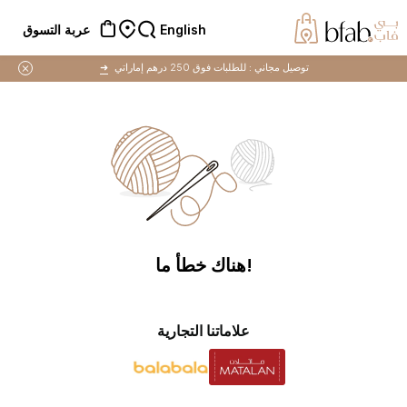
English
عربة التسوق
توصيل مجاني :
للطلبات فوق 250 درهم إماراتي
➜
!هناك خطأ ما
علاماتنا التجارية