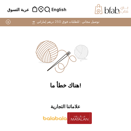
English
عربة التسوق
توصيل مجاني :
للطلبات فوق 250 درهم إماراتي
➜
!هناك خطأ ما
علاماتنا التجارية