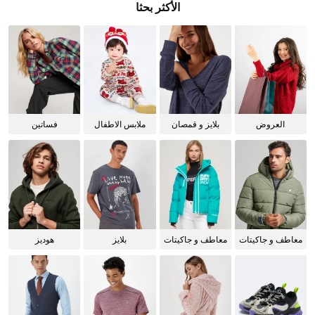
الأكثر بحثا
العروض
بلايز و قمصان
ملابس الاطفال
فساتين
للنساء
معاطف و جاكيتات
معاطف و جاكيتات
بلايز
هوديز
للرجال
للنساء