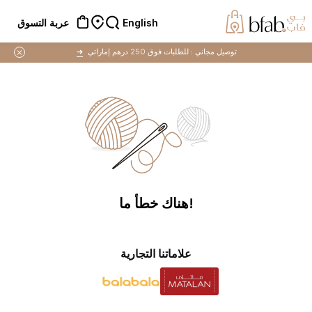
English
عربة التسوق
توصيل مجاني :
للطلبات فوق 250 درهم إماراتي
➜
!هناك خطأ ما
علاماتنا التجارية