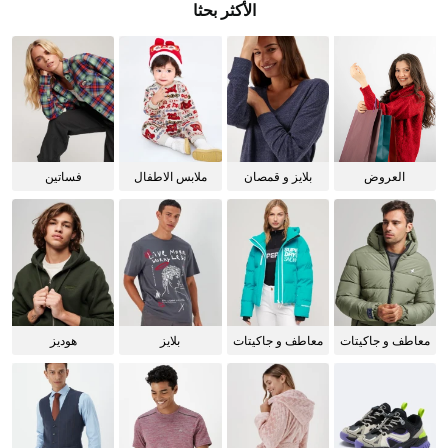
الأكثر بحثا
العروض
بلايز و قمصان
ملابس الاطفال
فساتين
للنساء
معاطف و جاكيتات
معاطف و جاكيتات
بلايز
هوديز
للرجال
للنساء