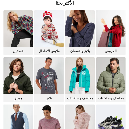
الأكثر بحثا
العروض
بلايز و قمصان
ملابس الاطفال
فساتين
للنساء
معاطف و جاكيتات
معاطف و جاكيتات
بلايز
هوديز
للرجال
للنساء