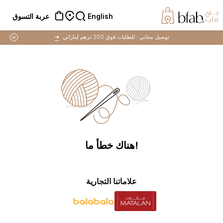
English
عربة التسوق
توصيل مجاني :
للطلبات فوق 250 درهم إماراتي
➜
!هناك خطأ ما
علاماتنا التجارية