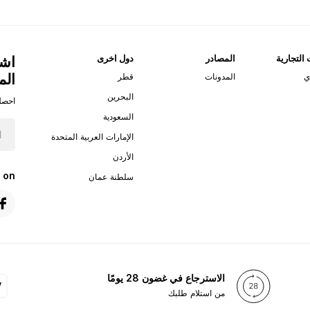
 التجارية
المصادر
دول اخرى
اشت
الم
ي
المدونات
قطر
البحرين
احصل
السعودية
الإمارات العربية المتحدة
الأردن
 on
سلطنة عمان
الاسترجاع في غضون 28 يومًا
من استلام طلبك