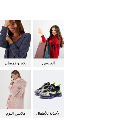
العروض
بلايز و قمصان
للنساء
الأحذية للأطفال
ملابس النوم
للنساء