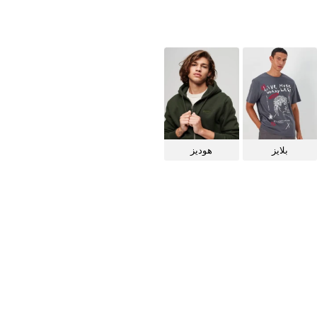
بلايز
هوديز