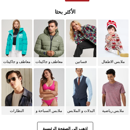
الأكثر بحثا
ملابس الاطفال
فساتين
معاطف و جاكيتات
معاطف و جاكيتات
للرجال
للنساء
ملابس رياضية
البدلات و الملابس
ملابس السباحة و
النظارات
الرسمية
البيكيني للنساء
الشمسية
اذهب إلى الصفحة الرئيسية