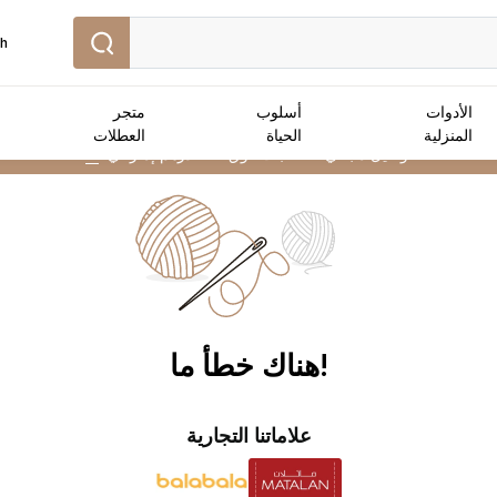
sh
الأدوات
أسلوب
متجر
المنزلية
الحياة
العطلات
توصيل مجاني :
للطلبات فوق 250 درهم إماراتي
➜
!هناك خطأ ما
علاماتنا التجارية