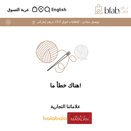
English
عربة التسوق
توصيل مجاني :
للطلبات فوق 250 درهم إماراتي
➜
!هناك خطأ ما
علاماتنا التجارية