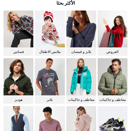
الأكثر بحثا
العروض
بلايز و قمصان
ملابس الاطفال
فساتين
للنساء
معاطف و جاكيتات
معاطف و جاكيتات
بلايز
هوديز
للرجال
للنساء