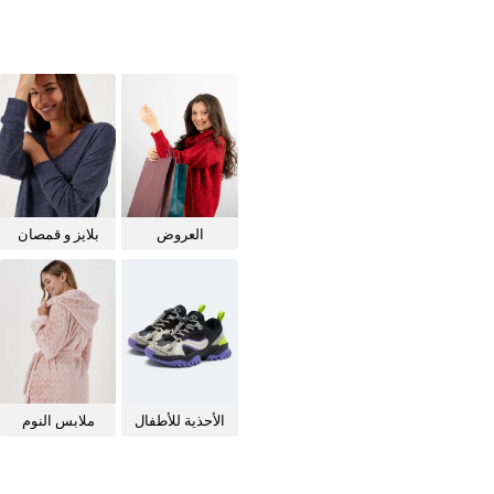
العروض
بلايز و قمصان
للنساء
الأحذية للأطفال
ملابس النوم
للنساء