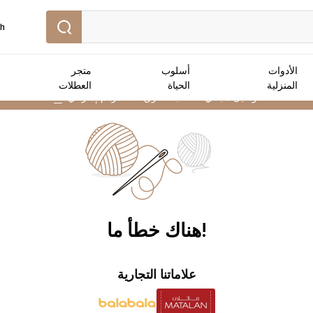
sh
الأدوات
أسلوب
متجر
المنزلية
الحياة
العطلات
توصيل مجاني :
للطلبات فوق 250 درهم إماراتي
➜
!هناك خطأ ما
علاماتنا التجارية