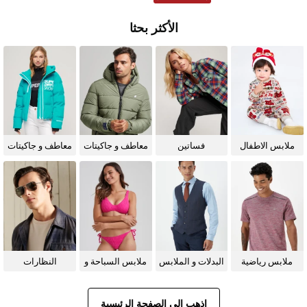
الأكثر بحثا
ملابس الاطفال
فساتين
معاطف و جاكيتات
معاطف و جاكيتات
للرجال
للنساء
ملابس رياضية
البدلات و الملابس
ملابس السباحة و
النظارات
الرسمية
البيكيني للنساء
الشمسية
اذهب إلى الصفحة الرئيسية