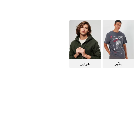
بلايز
هوديز