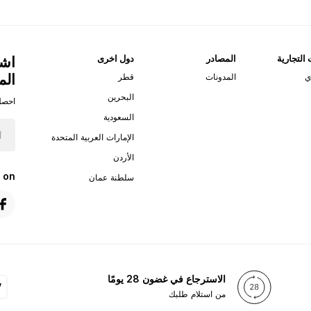
 التجارية
المصادر
دول اخرى
اشت
الم
ي
المدونات
قطر
البحرين
احصل
السعودية
الإمارات العربية المتحدة
الأردن
 on
سلطنة عمان
الاسترجاع في غضون 28 يومًا
من استلام طلبك