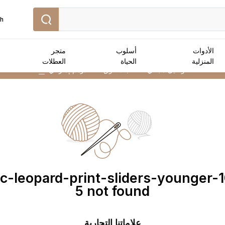
sh
الأدوات
أسلوب
متجر
المنزلية
الحياة
العطلات
توصيل مجاني :
للطلبات فوق 250 درهم إماراتي
➜
lac-leopard-print-sliders-younger-
5 not found
علاماتنا التجارية