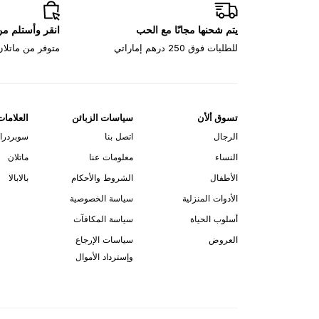
يتم شحنها مجانًا مع الحب
انقر وأستلم م
للطلبات فوق 250 درهم إماراتي
متوفر من ماتلان، 
تسوق ألأن
سياسات الزبائن
العلامات
الرجال
اتصل بنا
سوبردرا
النساء
معلومات عنا
ماتلان
الأطفال
الشروط والأحكام
بالابالا
الأدوات المنزلية
سياسة الخصوصية
أسلوب الحياة
سياسة المكافآت
العروض
سياسات الإرجاع
وإسترداد الأموال