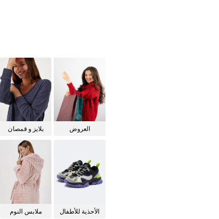
العروض
بلايز و قمصان
للنساء
الأحذية للأطفال
ملابس النوم
للنساء