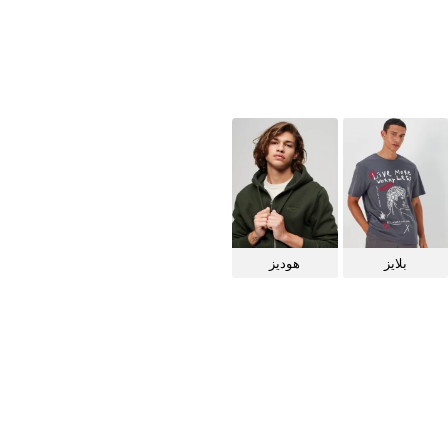
بلايز
هوديز