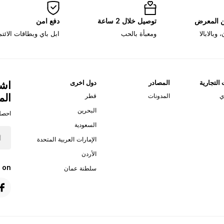
ن المعرض
توصيل خلال 2 ساعة
دفع امن
وبالابالا
ومعبأة بالحب
ابل باي وبطاقات الائت
 التجارية
المصادر
دول اخرى
اشت
الم
ي
المدونات
قطر
البحرين
احصل
السعودية
الإمارات العربية المتحدة
الأردن
 on
سلطنة عمان