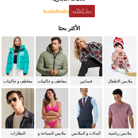
الأكثر بحثا
ملابس الاطفال
فساتين
معاطف و جاكيتات
معاطف و جاكيتات
للرجال
للنساء
ملابس رياضية
البدلات و الملابس
ملابس السباحة و
النظارات
الرسمية
البيكيني للنساء
الشمسية