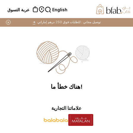
English
عربة التسوق
توصيل مجاني :
للطلبات فوق 250 درهم إماراتي
➜
!هناك خطأ ما
علاماتنا التجارية