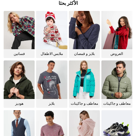
الأكثر بحثا
العروض
بلايز و قمصان
ملابس الاطفال
فساتين
للنساء
معاطف و جاكيتات
معاطف و جاكيتات
بلايز
هوديز
للرجال
للنساء