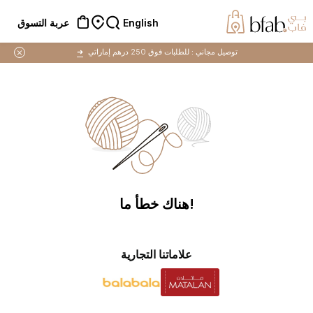
English
عربة التسوق
توصيل مجاني :
للطلبات فوق 250 درهم إماراتي
➜
!هناك خطأ ما
علاماتنا التجارية