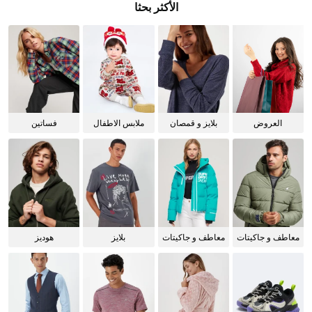
الأكثر بحثا
العروض
بلايز و قمصان
ملابس الاطفال
فساتين
للنساء
معاطف و جاكيتات
معاطف و جاكيتات
بلايز
هوديز
للرجال
للنساء