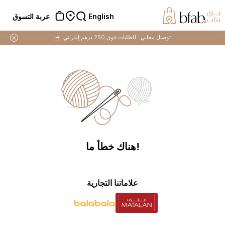
English
عربة التسوق
توصيل مجاني :
للطلبات فوق 250 درهم إماراتي
➜
!هناك خطأ ما
علاماتنا التجارية