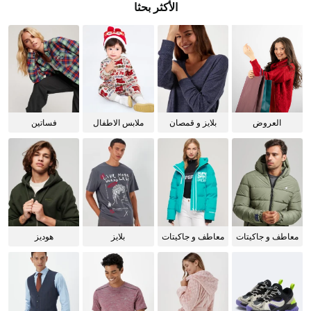
الأكثر بحثا
العروض
بلايز و قمصان
ملابس الاطفال
فساتين
للنساء
معاطف و جاكيتات
معاطف و جاكيتات
بلايز
هوديز
للرجال
للنساء