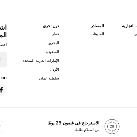
 التجارية
المصادر
دول اخرى
اشت
الم
ي
المدونات
قطر
البحرين
احصل
السعودية
الإمارات العربية المتحدة
الأردن
 on
سلطنة عمان
الاسترجاع في غضون 28 يومًا
من استلام طلبك