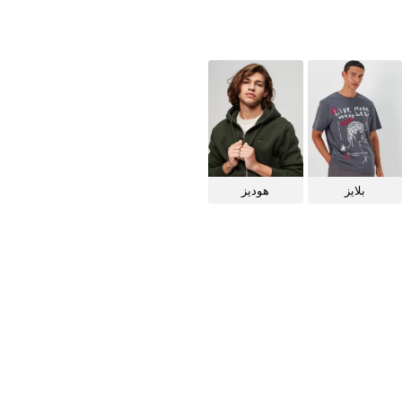
بلايز
هوديز