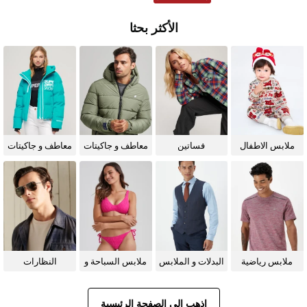
الأكثر بحثا
ملابس الاطفال
فساتين
معاطف و جاكيتات
معاطف و جاكيتات
للرجال
للنساء
ملابس رياضية
البدلات و الملابس
ملابس السباحة و
النظارات
الرسمية
البيكيني للنساء
الشمسية
اذهب إلى الصفحة الرئيسية