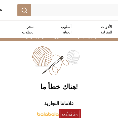
sh
الأدوات
أسلوب
متجر
المنزلية
الحياة
العطلات
توصيل مجاني :
للطلبات فوق 250 درهم إماراتي
➜
!هناك خطأ ما
علاماتنا التجارية