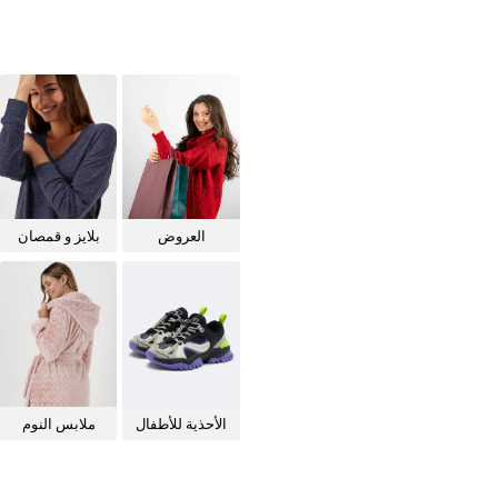
العروض
بلايز و قمصان
للنساء
الأحذية للأطفال
ملابس النوم
للنساء