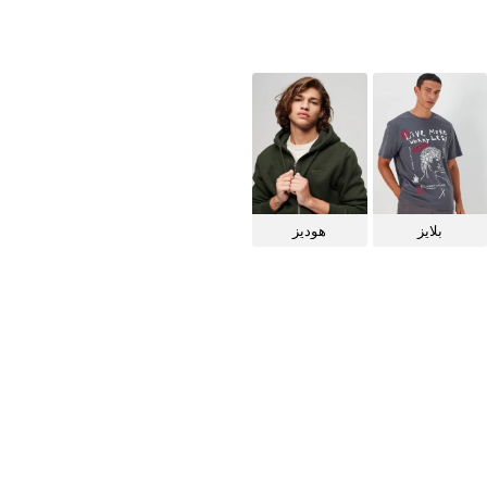
بلايز
هوديز