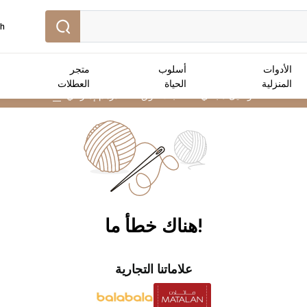
sh
الأدوات
أسلوب
متجر
المنزلية
الحياة
العطلات
توصيل مجاني :
للطلبات فوق 250 درهم إماراتي
➜
!هناك خطأ ما
علاماتنا التجارية