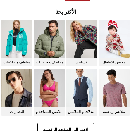
الأكثر بحثا
ملابس الاطفال
فساتين
معاطف و جاكيتات
معاطف و جاكيتات
للرجال
للنساء
ملابس رياضية
البدلات و الملابس
ملابس السباحة و
النظارات
الرسمية
البيكيني للنساء
الشمسية
اذهب إلى الصفحة الرئيسية