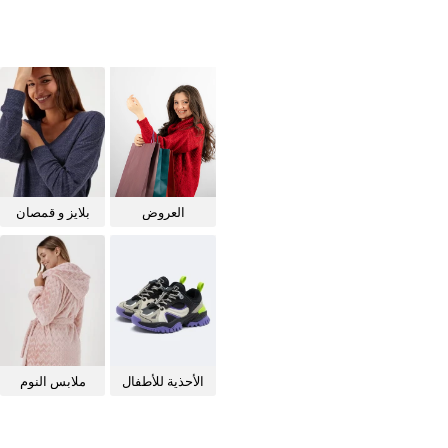
العروض
بلايز و قمصان
للنساء
الأحذية للأطفال
ملابس النوم
للنساء