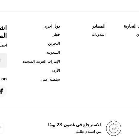
 التجارية
المصادر
دول اخرى
اشت
الم
ي
المدونات
قطر
البحرين
احصل
السعودية
الإمارات العربية المتحدة
الأردن
 on
سلطنة عمان
الاسترجاع في غضون 28 يومًا
من استلام طلبك