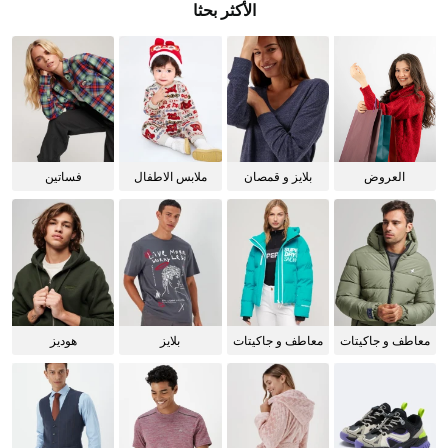
الأكثر بحثا
العروض
بلايز و قمصان
ملابس الاطفال
فساتين
للنساء
معاطف و جاكيتات
معاطف و جاكيتات
بلايز
هوديز
للرجال
للنساء