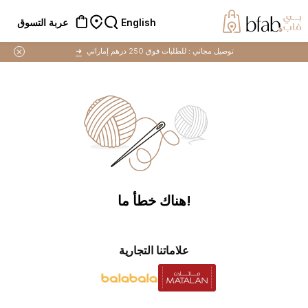
English
عربة التسوق
توصيل مجاني :
للطلبات فوق 250 درهم إماراتي
➜
!هناك خطأ ما
علاماتنا التجارية