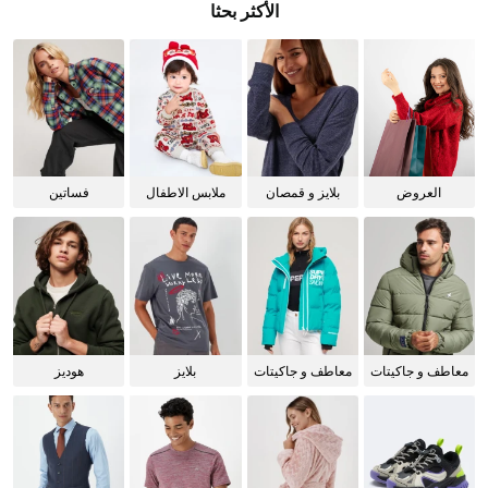
الأكثر بحثا
العروض
بلايز و قمصان
ملابس الاطفال
فساتين
للنساء
معاطف و جاكيتات
معاطف و جاكيتات
بلايز
هوديز
للرجال
للنساء