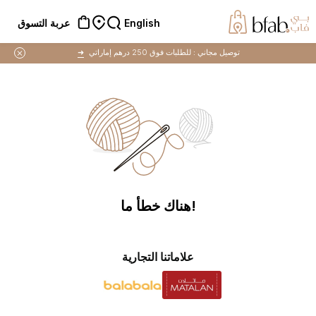
English
عربة التسوق
توصيل مجاني :
للطلبات فوق 250 درهم إماراتي
➜
!هناك خطأ ما
علاماتنا التجارية