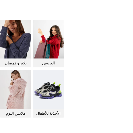
العروض
بلايز و قمصان
للنساء
الأحذية للأطفال
ملابس النوم
للنساء