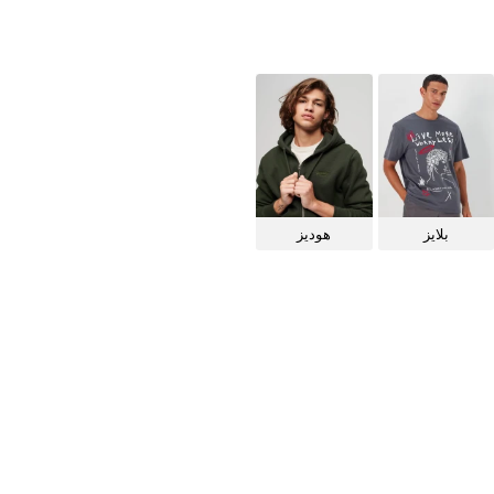
بلايز
هوديز