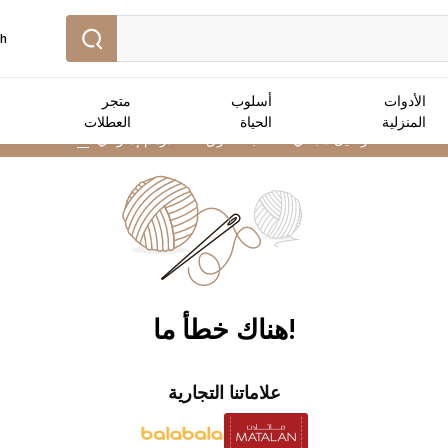
sh
الأدوات
أسلوب
متجر
المنزلية
الحياة
العطلات
توصيل مجاني :
للطلبات فوق 250 درهم إماراتي
➜
!هناك خطأ ما
علاماتنا التجارية