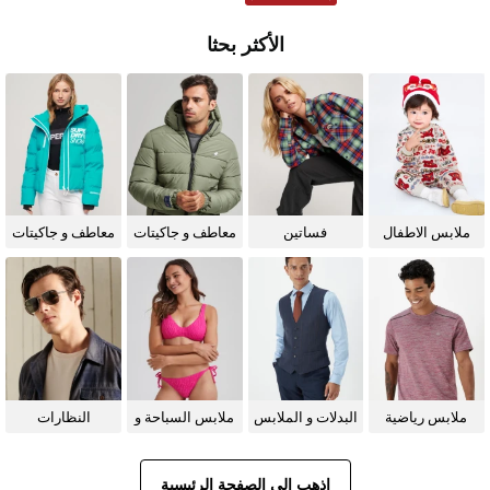
الأكثر بحثا
ملابس الاطفال
فساتين
معاطف و جاكيتات
معاطف و جاكيتات
للرجال
للنساء
ملابس رياضية
البدلات و الملابس
ملابس السباحة و
النظارات
الرسمية
البيكيني للنساء
الشمسية
اذهب إلى الصفحة الرئيسية