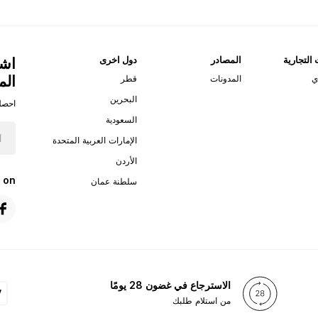
 التجارية
المصادر
دول اخرى
اشت
الم
ي
المدونات
قطر
البحرين
احصل
السعودية
الإمارات العربية المتحدة
الأردن
 on
سلطنة عمان
الاسترجاع في غضون 28 يومًا
من استلام طلبك