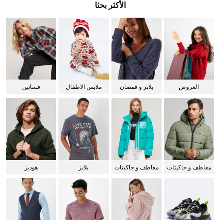
الأكثر بحثا
العروض
بلايز و قمصان
ملابس الاطفال
فساتين
للنساء
معاطف و جاكيتات
معاطف و جاكيتات
بلايز
هوديز
للرجال
للنساء