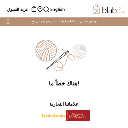
English
عربة التسوق
توصيل مجاني :
للطلبات فوق 250 درهم إماراتي
➜
!هناك خطأ ما
علاماتنا التجارية