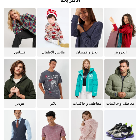
الأكثر بحثا
العروض
بلايز و قمصان
ملابس الاطفال
فساتين
للنساء
معاطف و جاكيتات
معاطف و جاكيتات
بلايز
هوديز
للرجال
للنساء