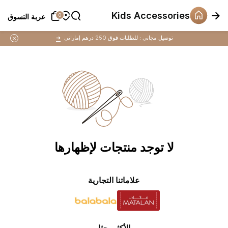
Kids Accessories
عربة التسوق
عربة التسوق
0
0
Offers
توصيل مجاني :
للطلبات فوق 250 درهم إماراتي
➜
لا توجد منتجات لإظهارها
علاماتنا التجارية