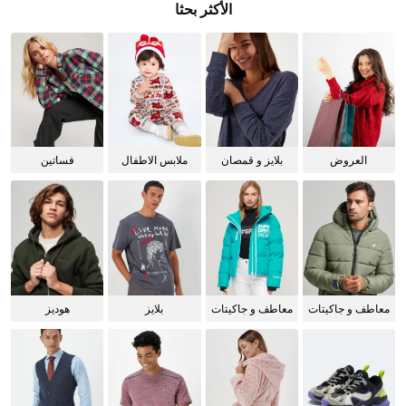
الأكثر بحثا
العروض
بلايز و قمصان
ملابس الاطفال
فساتين
للنساء
معاطف و جاكيتات
معاطف و جاكيتات
بلايز
هوديز
للرجال
للنساء