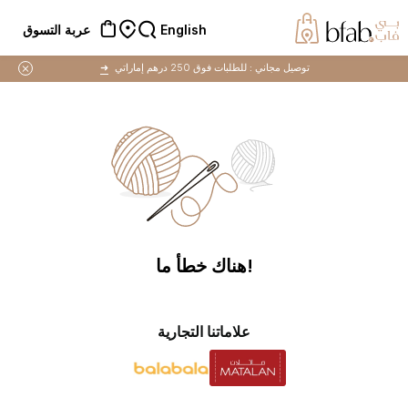
English
عربة التسوق
توصيل مجاني :
للطلبات فوق 250 درهم إماراتي
➜
!هناك خطأ ما
علاماتنا التجارية