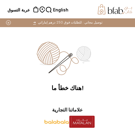
English
عربة التسوق
توصيل مجاني :
للطلبات فوق 250 درهم إماراتي
➜
!هناك خطأ ما
علاماتنا التجارية