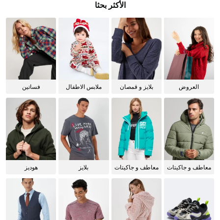
الأكثر بحثا
العروض
بلايز و قمصان
ملابس الاطفال
فساتين
للنساء
معاطف و جاكيتات
معاطف و جاكيتات
بلايز
هوديز
للرجال
للنساء