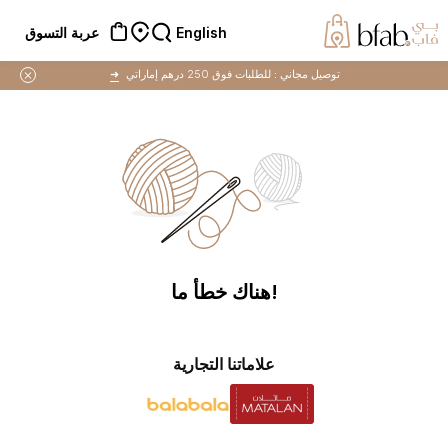
English
عربة التسوق
توصيل مجاني :
للطلبات فوق 250 درهم إماراتي
➜
!هناك خطأ ما
علاماتنا التجارية