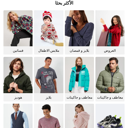
الأكثر بحثا
العروض
بلايز و قمصان
ملابس الاطفال
فساتين
للنساء
معاطف و جاكيتات
معاطف و جاكيتات
بلايز
هوديز
للرجال
للنساء