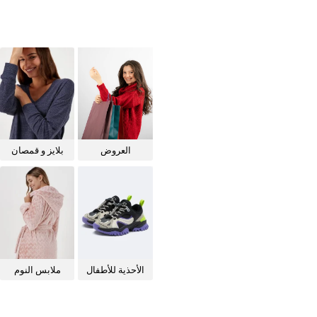
العروض
بلايز و قمصان
للنساء
الأحذية للأطفال
ملابس النوم
للنساء