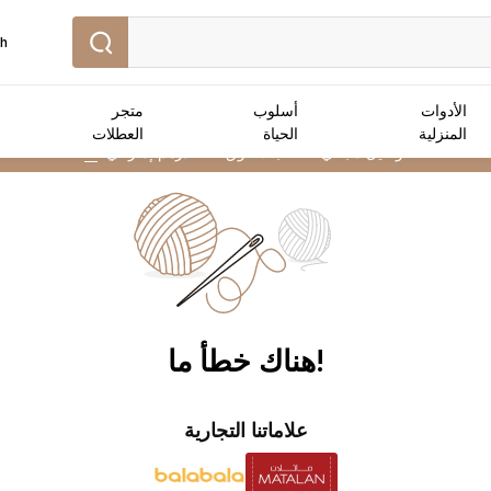
sh
الأدوات
أسلوب
متجر
المنزلية
الحياة
العطلات
توصيل مجاني :
للطلبات فوق 250 درهم إماراتي
➜
!هناك خطأ ما
علاماتنا التجارية