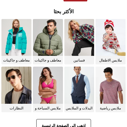
الأكثر بحثا
ملابس الاطفال
فساتين
معاطف و جاكيتات
معاطف و جاكيتات
للرجال
للنساء
ملابس رياضية
البدلات و الملابس
ملابس السباحة و
النظارات
الرسمية
البيكيني للنساء
الشمسية
اذهب إلى الصفحة الرئيسية