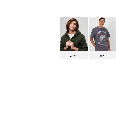
بلايز
هوديز