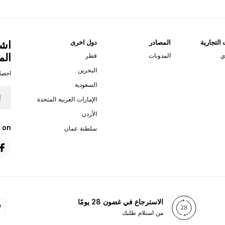
 التجارية
المصادر
دول اخرى
اشت
الم
ي
المدونات
قطر
البحرين
احصل
السعودية
الإمارات العربية المتحدة
الأردن
 on
سلطنة عمان
الاسترجاع في غضون 28 يومًا
من استلام طلبك