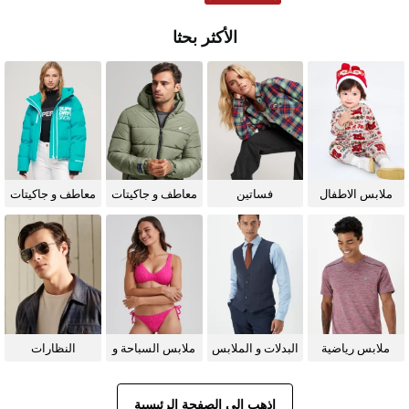
الأكثر بحثا
ملابس الاطفال
فساتين
معاطف و جاكيتات
معاطف و جاكيتات
للرجال
للنساء
ملابس رياضية
البدلات و الملابس
ملابس السباحة و
النظارات
الرسمية
البيكيني للنساء
الشمسية
اذهب إلى الصفحة الرئيسية