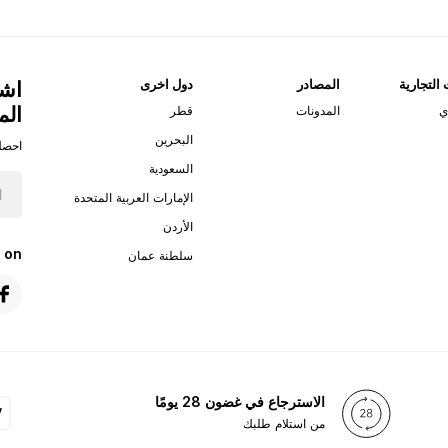
 التجارية
المصادر
دول اخرى
اشت
الم
ي
المدونات
قطر
البحرين
احصل
السعودية
الإمارات العربية المتحدة
الأردن
 on
سلطنة عمان
الاسترجاع في غضون 28 يومًا
من استلام طلبك