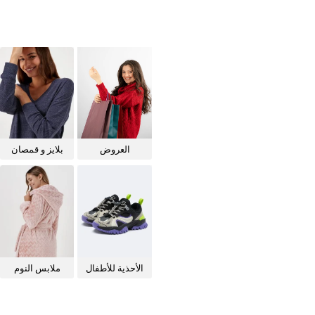
العروض
بلايز و قمصان
للنساء
الأحذية للأطفال
ملابس النوم
للنساء