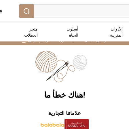
sh
الأدوات
أسلوب
متجر
المنزلية
الحياة
العطلات
توصيل مجاني :
للطلبات فوق 250 درهم إماراتي
➜
!هناك خطأ ما
علاماتنا التجارية