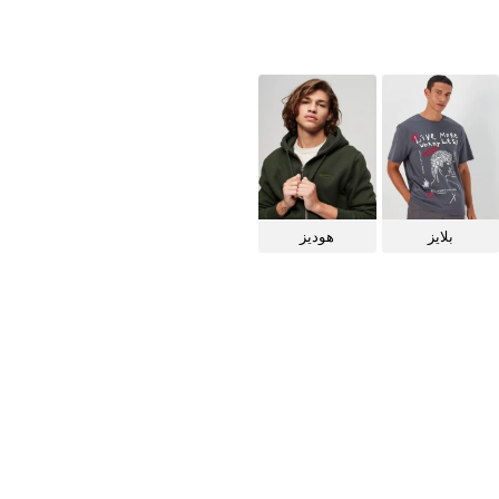
بلايز
هوديز