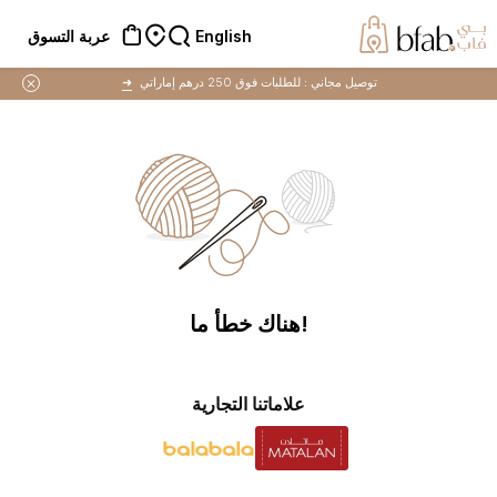
English
عربة التسوق
توصيل مجاني :
للطلبات فوق 250 درهم إماراتي
➜
!هناك خطأ ما
علاماتنا التجارية