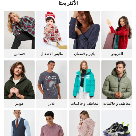
الأكثر بحثا
العروض
بلايز و قمصان
ملابس الاطفال
فساتين
للنساء
معاطف و جاكيتات
معاطف و جاكيتات
بلايز
هوديز
للرجال
للنساء