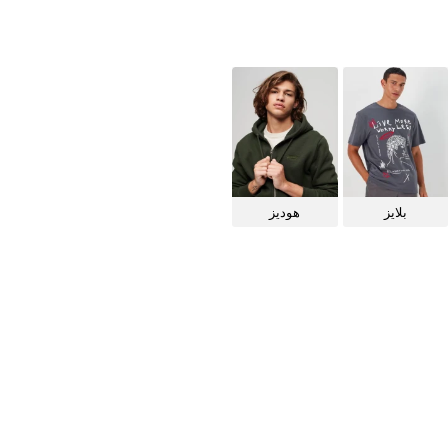
بلايز
هوديز