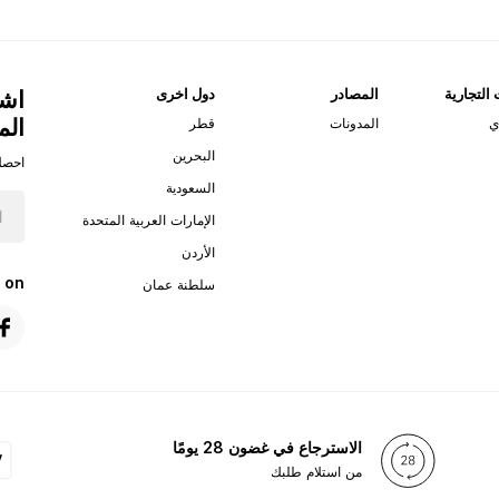
 التجارية
المصادر
دول اخرى
اشت
الم
ي
المدونات
قطر
البحرين
احصل
السعودية
الإمارات العربية المتحدة
الأردن
 on
سلطنة عمان
الاسترجاع في غضون 28 يومًا
من استلام طلبك