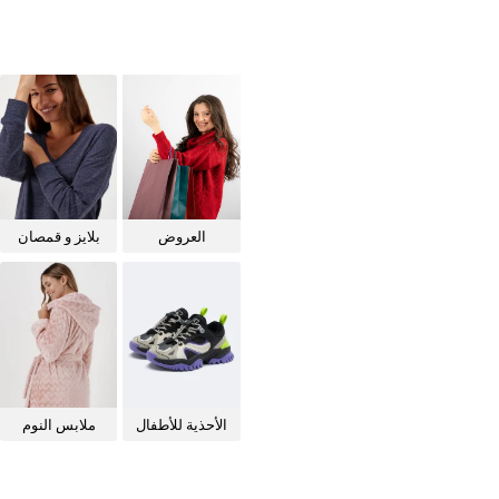
العروض
بلايز و قمصان
للنساء
الأحذية للأطفال
ملابس النوم
للنساء