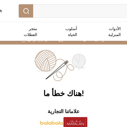
sh
الأدوات
أسلوب
متجر
المنزلية
الحياة
العطلات
توصيل مجاني :
للطلبات فوق 250 درهم إماراتي
➜
!هناك خطأ ما
علاماتنا التجارية