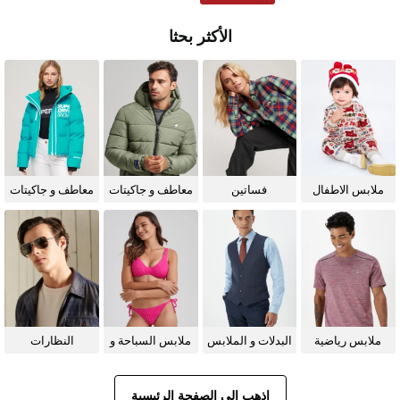
الأكثر بحثا
ملابس الاطفال
فساتين
معاطف و جاكيتات
معاطف و جاكيتات
للرجال
للنساء
ملابس رياضية
البدلات و الملابس
ملابس السباحة و
النظارات
الرسمية
البيكيني للنساء
الشمسية
اذهب إلى الصفحة الرئيسية