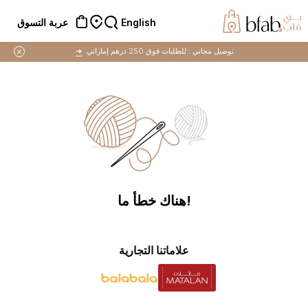
English
عربة التسوق
توصيل مجاني :
للطلبات فوق 250 درهم إماراتي
➜
!هناك خطأ ما
علاماتنا التجارية