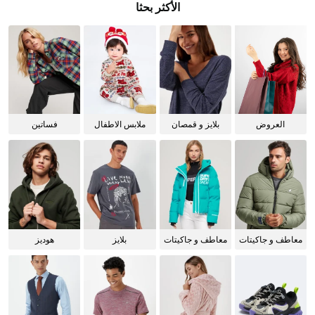
الأكثر بحثا
العروض
بلايز و قمصان
ملابس الاطفال
فساتين
للنساء
معاطف و جاكيتات
معاطف و جاكيتات
بلايز
هوديز
للرجال
للنساء