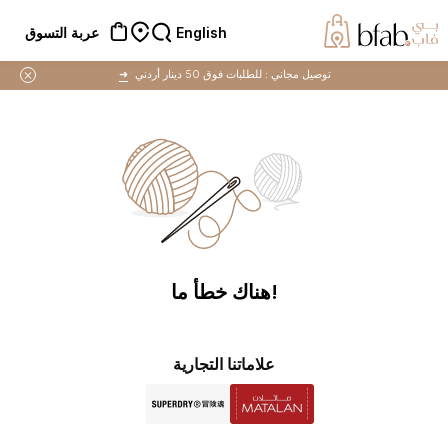
English
عربة التسوق
توصيل مجاني :
للطلبات فوق 50 دينار أردني
➜
!هناك خطأ ما
علاماتنا التجارية