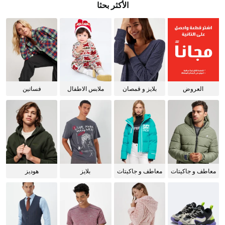
الأكثر بحثا
العروض
بلايز و قمصان
ملابس الاطفال
فساتين
للنساء
معاطف و جاكيتات
معاطف و جاكيتات
بلايز
هوديز
للرجال
للنساء