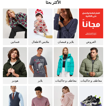
الأكثر بحثا
العروض
بلايز و قمصان
ملابس الاطفال
فساتين
للنساء
معاطف و جاكيتات
معاطف و جاكيتات
بلايز
هوديز
للرجال
للنساء