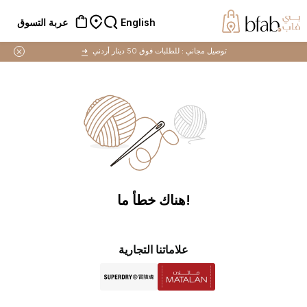
English
عربة التسوق
توصيل مجاني :
للطلبات فوق 50 دينار أردني
➜
!هناك خطأ ما
علاماتنا التجارية