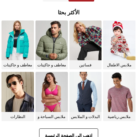
الأكثر بحثا
ملابس الاطفال
فساتين
معاطف و جاكيتات
معاطف و جاكيتات
للرجال
للنساء
ملابس رياضية
البدلات و الملابس
ملابس السباحة و
النظارات
الرسمية
البيكيني للنساء
الشمسية
اذهب إلى الصفحة الرئيسية