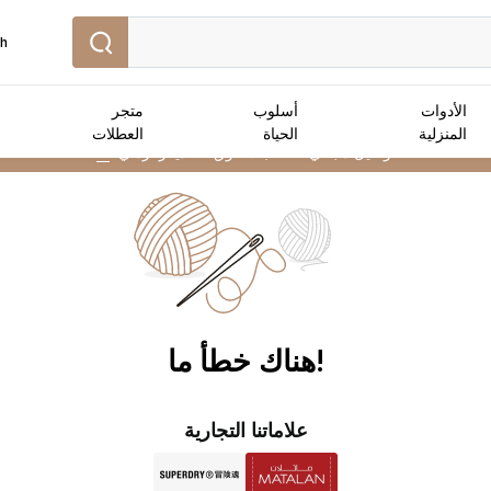
sh
الأدوات
أسلوب
متجر
المنزلية
الحياة
العطلات
توصيل مجاني :
للطلبات فوق 50 دينار أردني
➜
!هناك خطأ ما
علاماتنا التجارية