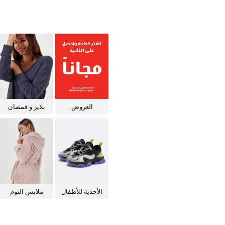
العروض
بلايز و قمصان
للنساء
الأحذية للأطفال
ملابس النوم
للنساء