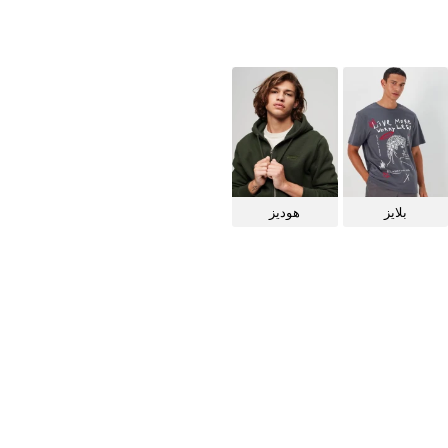
بلايز
هوديز