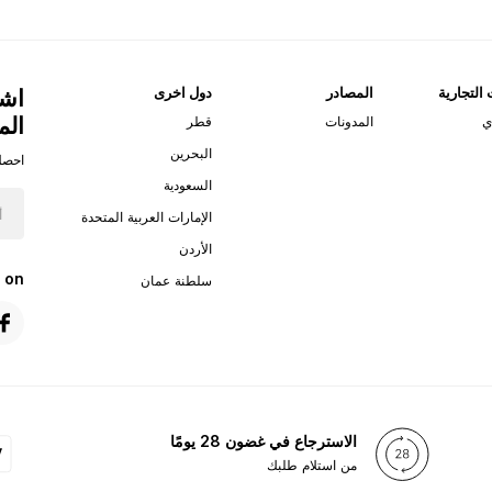
 التجارية
المصادر
دول اخرى
اشت
الم
ي
المدونات
قطر
البحرين
احصل
السعودية
الإمارات العربية المتحدة
الأردن
 on
سلطنة عمان
الاسترجاع في غضون 28 يومًا
من استلام طلبك